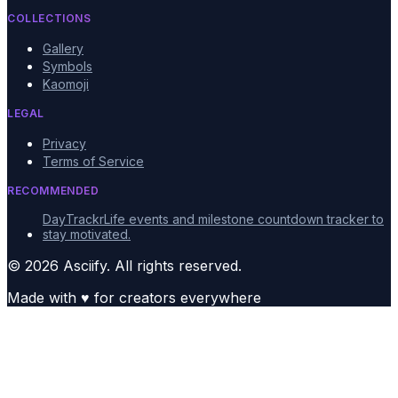
COLLECTIONS
Gallery
Symbols
Kaomoji
LEGAL
Privacy
Terms of Service
RECOMMENDED
DayTrackr
Life events and milestone countdown tracker to
stay motivated.
© 2026 Asciify. All rights reserved.
Made with
♥
for creators everywhere