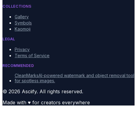
COLLECTIONS
Gallery
Symbols
Kaomoji
LEGAL
Privacy
Terms of Service
RECOMMENDED
CleanMarks
AI-powered watermark and object removal tool
for spotless images.
© 2026 Asciify. All rights reserved.
Made with
♥
for creators everywhere