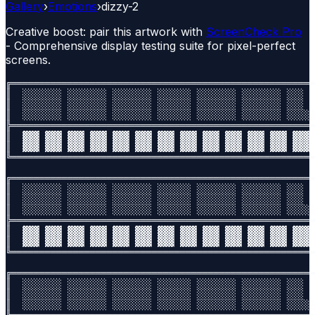
Gallery
›
Emotions
›
dizzy-2
Creative boost: pair this artwork with
ScreenCheck Pro
- Comprehensive display testing suite for pixel-perfect
screens.
╔══════════════════════════════════════════════════════
║  ░░░░░░░ ░░░░░░░ ░░░░░░░ ░░░░░░ ░░░░░░░ ░░░░░░░ ░░░  
║  ░░░░░░░ ░░░░░░░ ░░░░░░░ ░░░░░░ ░░░░░░░ ░░░░░░░ ░░░  
║  ░░░░░░░ ░░░░░░░ ░░░░░░░ ░░░░░░ ░░░░░░░ ░░░░░░░ ░░░░░
╠══════════════════════════════════════════════════════
║  ▓▓▓ ▓▓▓ ▓▓▓ ▓▓▓ ▓▓▓ ▓▓▓ ▓▓▓ ▓▓▓ ▓▓▓ ▓▓▓ ▓▓▓ ▓▓▓ ▓▓▓ 
║  ▓▓▓ ▓▓▓ ▓▓▓ ▓▓▓ ▓▓▓ ▓▓▓ ▓▓▓ ▓▓▓ ▓▓▓ ▓▓▓ ▓▓▓ ▓▓▓ ▓▓▓ 
╚══════════════════════════════════════════════════════
╔══════════════════════════════════════════════════════
║  ░░░░░░░ ░░░░░░░ ░░░░░░░ ░░░░░░ ░░░░░░░ ░░░░░░░ ░░░  
║  ░░░░░░░ ░░░░░░░ ░░░░░░░ ░░░░░░ ░░░░░░░ ░░░░░░░ ░░░  
║  ░░░░░░░ ░░░░░░░ ░░░░░░░ ░░░░░░ ░░░░░░░ ░░░░░░░ ░░░░░
╠══════════════════════════════════════════════════════
║  ▓▓▓ ▓▓▓ ▓▓▓ ▓▓▓ ▓▓▓ ▓▓▓ ▓▓▓ ▓▓▓ ▓▓▓ ▓▓▓ ▓▓▓ ▓▓▓ ▓▓▓ 
║  ▓▓▓ ▓▓▓ ▓▓▓ ▓▓▓ ▓▓▓ ▓▓▓ ▓▓▓ ▓▓▓ ▓▓▓ ▓▓▓ ▓▓▓ ▓▓▓ ▓▓▓ 
╚══════════════════════════════════════════════════════
╔══════════════════════════════════════════════════════
║  ░░░░░░░ ░░░░░░░ ░░░░░░░ ░░░░░░ ░░░░░░░ ░░░░░░░ ░░░  
║  ░░░░░░░ ░░░░░░░ ░░░░░░░ ░░░░░░ ░░░░░░░ ░░░░░░░ ░░░  
║  ░░░░░░░ ░░░░░░░ ░░░░░░░ ░░░░░░ ░░░░░░░ ░░░░░░░ ░░░░░