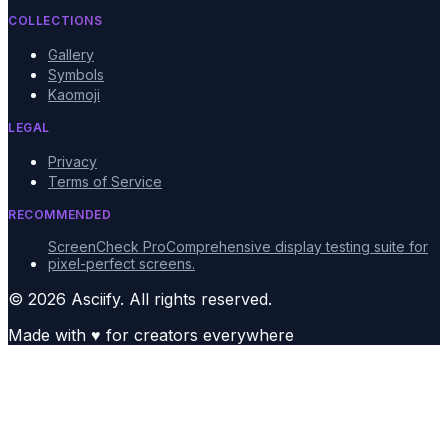
COLLECTIONS
Gallery
Symbols
Kaomoji
LEGAL
Privacy
Terms of Service
RECOMMENDED
ScreenCheck Pro
Comprehensive display testing suite for
pixel-perfect screens.
© 2026 Asciify. All rights reserved.
Made with
♥
for creators everywhere