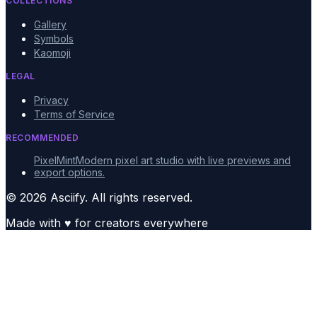
COLLECTIONS
Gallery
Symbols
Kaomoji
LEGAL
Privacy
Terms of Service
RECOMMENDED
PixelMint
Modern pixel art studio with live previews and
export options.
© 2026 Asciify. All rights reserved.
Made with
♥
for creators everywhere