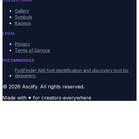
COLLECTIONS
Gallery
Symbols
Kaomoji
LEGAL
Privacy
Terms of Service
RECOMMENDED
FontFinder AI
AI font identification and discovery tool for
designers.
© 2026 Asciify. All rights reserved.
Made with
♥
for creators everywhere