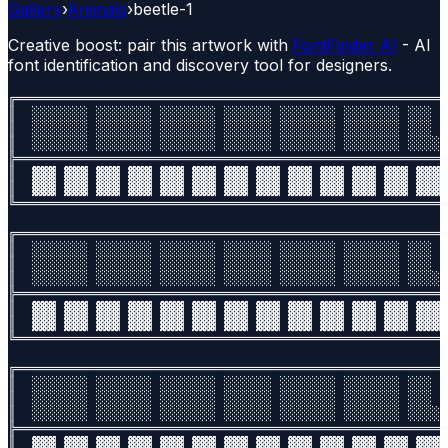
Gallery
›
Animals
›
beetle-1
Creative boost: pair this artwork with
FontFinder AI
- AI
font identification and discovery tool for designers.
╔══════════════════════════════════════════════════════
║  ░░░░░░░ ░░░░░░░ ░░░░░░░ ░░░░░░ ░░░░░░░ ░░░░░░░ ░░░  
║  ░░░░░░░ ░░░░░░░ ░░░░░░░ ░░░░░░ ░░░░░░░ ░░░░░░░ ░░░  
║  ░░░░░░░ ░░░░░░░ ░░░░░░░ ░░░░░░ ░░░░░░░ ░░░░░░░ ░░░░░
╠══════════════════════════════════════════════════════
║  ▓▓▓ ▓▓▓ ▓▓▓ ▓▓▓ ▓▓▓ ▓▓▓ ▓▓▓ ▓▓▓ ▓▓▓ ▓▓▓ ▓▓▓ ▓▓▓ ▓▓▓ 
║  ▓▓▓ ▓▓▓ ▓▓▓ ▓▓▓ ▓▓▓ ▓▓▓ ▓▓▓ ▓▓▓ ▓▓▓ ▓▓▓ ▓▓▓ ▓▓▓ ▓▓▓ 
╚══════════════════════════════════════════════════════
╔══════════════════════════════════════════════════════
║  ░░░░░░░ ░░░░░░░ ░░░░░░░ ░░░░░░ ░░░░░░░ ░░░░░░░ ░░░  
║  ░░░░░░░ ░░░░░░░ ░░░░░░░ ░░░░░░ ░░░░░░░ ░░░░░░░ ░░░  
║  ░░░░░░░ ░░░░░░░ ░░░░░░░ ░░░░░░ ░░░░░░░ ░░░░░░░ ░░░░░
╠══════════════════════════════════════════════════════
║  ▓▓▓ ▓▓▓ ▓▓▓ ▓▓▓ ▓▓▓ ▓▓▓ ▓▓▓ ▓▓▓ ▓▓▓ ▓▓▓ ▓▓▓ ▓▓▓ ▓▓▓ 
║  ▓▓▓ ▓▓▓ ▓▓▓ ▓▓▓ ▓▓▓ ▓▓▓ ▓▓▓ ▓▓▓ ▓▓▓ ▓▓▓ ▓▓▓ ▓▓▓ ▓▓▓ 
╚══════════════════════════════════════════════════════
╔══════════════════════════════════════════════════════
║  ░░░░░░░ ░░░░░░░ ░░░░░░░ ░░░░░░ ░░░░░░░ ░░░░░░░ ░░░  
║  ░░░░░░░ ░░░░░░░ ░░░░░░░ ░░░░░░ ░░░░░░░ ░░░░░░░ ░░░  
║  ░░░░░░░ ░░░░░░░ ░░░░░░░ ░░░░░░ ░░░░░░░ ░░░░░░░ ░░░░░
╠══════════════════════════════════════════════════════
║  ▓▓▓ ▓▓▓ ▓▓▓ ▓▓▓ ▓▓▓ ▓▓▓ ▓▓▓ ▓▓▓ ▓▓▓ ▓▓▓ ▓▓▓ ▓▓▓ ▓▓▓ 