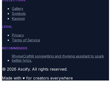
COLLECTIONS
Gallery
Symbols
Kaomoji
LEGAL
Privacy
Terms of Service
RECOMMENDED
RhymeCraft
AI songwriting and rhyming assistant to spark
better lyrics.
© 2026 Asciify. All rights reserved.
Made with
♥
for creators everywhere