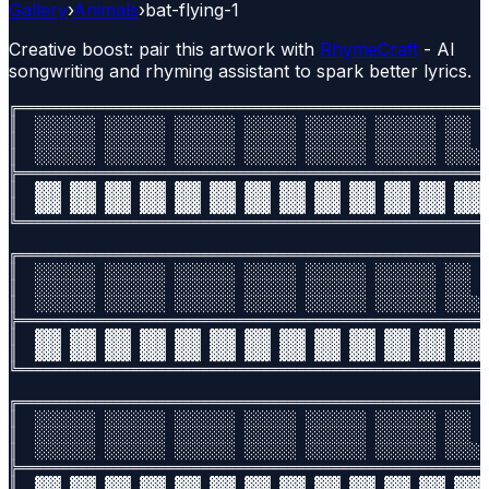
Gallery
›
Animals
›
bat-flying-1
Creative boost: pair this artwork with
RhymeCraft
- AI
songwriting and rhyming assistant to spark better lyrics.
╔══════════════════════════════════════════════════════
║  ░░░░░░░ ░░░░░░░ ░░░░░░░ ░░░░░░ ░░░░░░░ ░░░░░░░ ░░░  
║  ░░░░░░░ ░░░░░░░ ░░░░░░░ ░░░░░░ ░░░░░░░ ░░░░░░░ ░░░  
║  ░░░░░░░ ░░░░░░░ ░░░░░░░ ░░░░░░ ░░░░░░░ ░░░░░░░ ░░░░░
╠══════════════════════════════════════════════════════
║  ▓▓▓ ▓▓▓ ▓▓▓ ▓▓▓ ▓▓▓ ▓▓▓ ▓▓▓ ▓▓▓ ▓▓▓ ▓▓▓ ▓▓▓ ▓▓▓ ▓▓▓ 
║  ▓▓▓ ▓▓▓ ▓▓▓ ▓▓▓ ▓▓▓ ▓▓▓ ▓▓▓ ▓▓▓ ▓▓▓ ▓▓▓ ▓▓▓ ▓▓▓ ▓▓▓ 
╚══════════════════════════════════════════════════════
╔══════════════════════════════════════════════════════
║  ░░░░░░░ ░░░░░░░ ░░░░░░░ ░░░░░░ ░░░░░░░ ░░░░░░░ ░░░  
║  ░░░░░░░ ░░░░░░░ ░░░░░░░ ░░░░░░ ░░░░░░░ ░░░░░░░ ░░░  
║  ░░░░░░░ ░░░░░░░ ░░░░░░░ ░░░░░░ ░░░░░░░ ░░░░░░░ ░░░░░
╠══════════════════════════════════════════════════════
║  ▓▓▓ ▓▓▓ ▓▓▓ ▓▓▓ ▓▓▓ ▓▓▓ ▓▓▓ ▓▓▓ ▓▓▓ ▓▓▓ ▓▓▓ ▓▓▓ ▓▓▓ 
║  ▓▓▓ ▓▓▓ ▓▓▓ ▓▓▓ ▓▓▓ ▓▓▓ ▓▓▓ ▓▓▓ ▓▓▓ ▓▓▓ ▓▓▓ ▓▓▓ ▓▓▓ 
╚══════════════════════════════════════════════════════
╔══════════════════════════════════════════════════════
║  ░░░░░░░ ░░░░░░░ ░░░░░░░ ░░░░░░ ░░░░░░░ ░░░░░░░ ░░░  
║  ░░░░░░░ ░░░░░░░ ░░░░░░░ ░░░░░░ ░░░░░░░ ░░░░░░░ ░░░  
║  ░░░░░░░ ░░░░░░░ ░░░░░░░ ░░░░░░ ░░░░░░░ ░░░░░░░ ░░░░░
╠══════════════════════════════════════════════════════
║  ▓▓▓ ▓▓▓ ▓▓▓ ▓▓▓ ▓▓▓ ▓▓▓ ▓▓▓ ▓▓▓ ▓▓▓ ▓▓▓ ▓▓▓ ▓▓▓ ▓▓▓ 